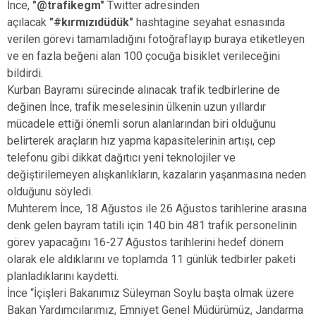
İnce,
"@trafikegm"
Twitter adresinden
açılacak
"#kırmızıdüdük"
hashtagine seyahat esnasında
verilen görevi tamamladığını fotoğraflayıp buraya etiketleyen
ve en fazla beğeni alan 100 çocuğa bisiklet verileceğini
bildirdi.
Kurban Bayramı sürecinde alınacak trafik tedbirlerine de
değinen İnce, trafik meselesinin ülkenin uzun yıllardır
mücadele ettiği önemli sorun alanlarından biri olduğunu
belirterek araçların hız yapma kapasitelerinin artışı, cep
telefonu gibi dikkat dağıtıcı yeni teknolojiler ve
değiştirilemeyen alışkanlıkların, kazaların yaşanmasına neden
olduğunu söyledi.
Muhterem İnce, 18 Ağustos ile 26 Ağustos tarihlerine arasına
denk gelen bayram tatili için 140 bin 481 trafik personelinin
görev yapacağını 16-27 Ağustos tarihlerini hedef dönem
olarak ele aldıklarını ve toplamda 11 günlük tedbirler paketi
planladıklarını kaydetti.
İnce “İçişleri Bakanımız Süleyman Soylu başta olmak üzere
Bakan Yardımcılarımız, Emniyet Genel Müdürümüz, Jandarma