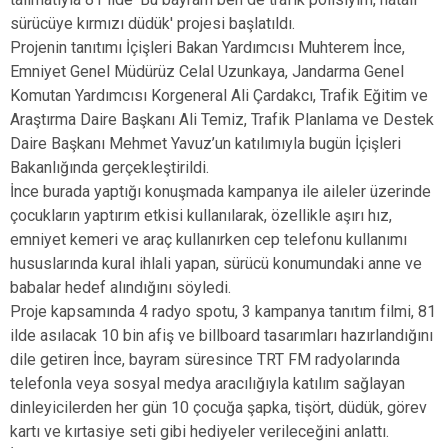
sürücüye kırmızı düdük' projesi başlatıldı.
Projenin tanıtımı İçişleri Bakan Yardımcısı Muhterem İnce,
Emniyet Genel Müdürüz Celal Uzunkaya, Jandarma Genel
Komutan Yardımcısı Korgeneral Ali Çardakcı, Trafik Eğitim ve
Araştırma Daire Başkanı Ali Temiz, Trafik Planlama ve Destek
Daire Başkanı Mehmet Yavuz’un katılımıyla bugün İçişleri
Bakanlığında gerçekleştirildi.
İnce burada yaptığı konuşmada kampanya ile aileler üzerinde
çocukların yaptırım etkisi kullanılarak, özellikle aşırı hız,
emniyet kemeri ve araç kullanırken cep telefonu kullanımı
hususlarında kural ihlali yapan, sürücü konumundaki anne ve
babalar hedef alındığını söyledi.
Proje kapsamında 4 radyo spotu, 3 kampanya tanıtım filmi, 81
ilde asılacak 10 bin afiş ve billboard tasarımları hazırlandığını
dile getiren İnce, bayram süresince TRT FM radyolarında
telefonla veya sosyal medya aracılığıyla katılım sağlayan
dinleyicilerden her gün 10 çocuğa şapka, tişört, düdük, görev
kartı ve kırtasiye seti gibi hediyeler verileceğini anlattı.