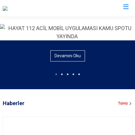
İl Emniyet Müdürlükleri
Devamını Oku
Haberler
Tümü